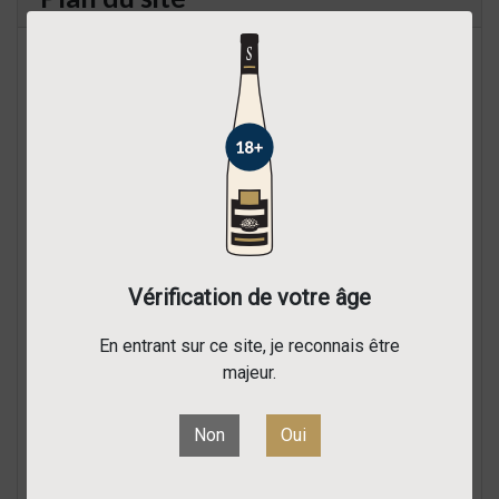
Nos offres
Nouveaux produits
Marques
Fournisseurs
Catégories
Accueil
Les Princes Abbés
Les Lieux-Dits
Vérification de votre âge
Les Grands Crus
Les Collections
En entrant sur ce site, je reconnais être
Accords mets & vins
majeur.
Agneau
Apéritifs
Non
Oui
Charcuterie
Crustacés