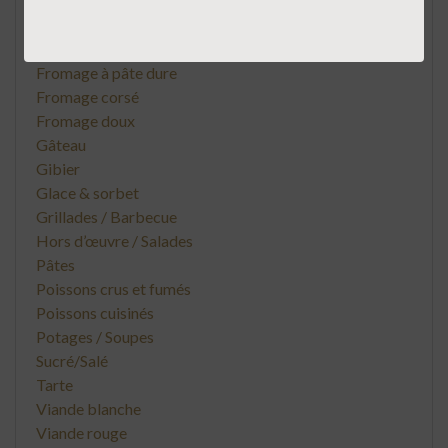
Cuisine asiatique
Dessert
Foie gras
Fromage à pâte dure
Fromage corsé
Fromage doux
Gâteau
Gibier
Glace & sorbet
Grillades / Barbecue
Hors d’œuvre / Salades
Pâtes
Poissons crus et fumés
Poissons cuisinés
Potages / Soupes
Sucré/Salé
Tarte
Viande blanche
Viande rouge