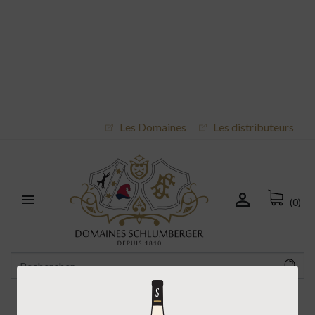
Les Domaines
Les distributeurs


(0)
Accueil
Livraison