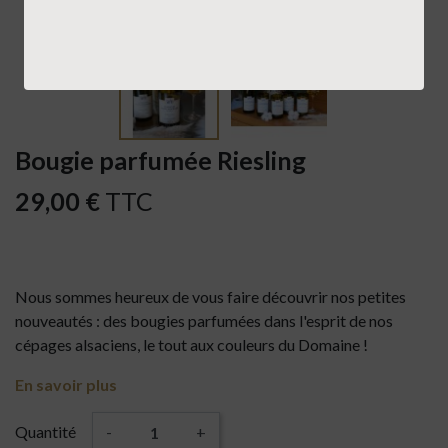
Bougie parfumée Riesling
29,00 €
TTC
Nous sommes heureux de vous faire découvrir nos petites
nouveautés : des bougies parfumées dans l'esprit de nos
cépages alsaciens, le tout aux couleurs du Domaine !
En savoir plus
Quantité
-
+