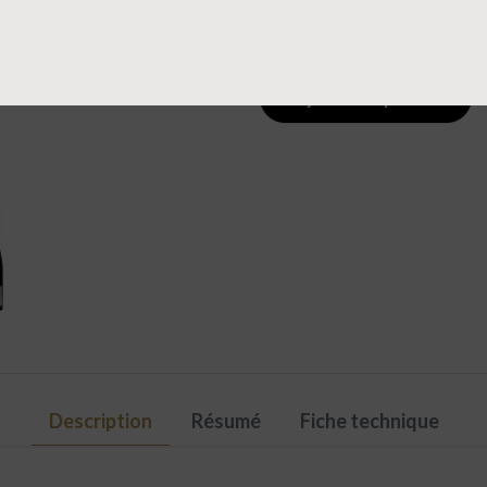
Quantité
-
+
Ajouter au panier
Description
Résumé
Fiche technique