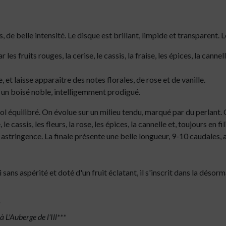
s, de belle intensité. Le disque
est brillant, limpide et transparent. 
 les fruits rouges, la cerise, le cassis, la fraise, les épices, la canne
e, et laisse apparaître des notes florales, de rose et de vanille.
r un boisé noble, intelligemment prodigué.
ool équilibré. On évolue sur un milieu tendu, marqué par du perlan
le cassis, les fleurs, la rose, les épices, la cannelle et, toujours en f
 astringence. La finale présente une belle longueur, 9-10 caudales, 
si sans aspérité et doté d'un fruit éclatant, il s'inscrit dans la déso
I
 L'Auberge de l'Ill***