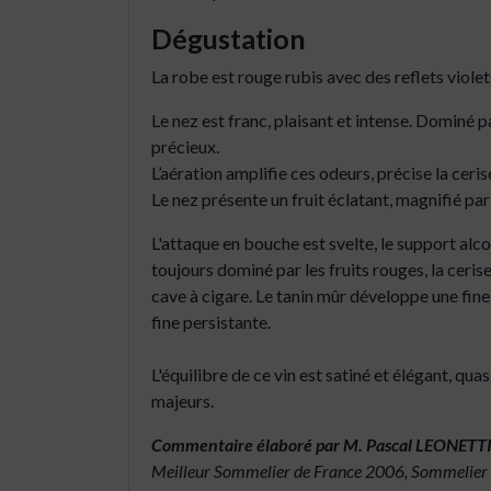
Dégustation
La robe est rouge rubis avec des reflets violet
Le nez est franc, plaisant et intense. Dominé par
précieux.
L’aération amplifie c
es odeurs, précise la ceris
Le nez présente un fruit éclatant, magnifié pa
L'attaque en bouche est svelte, le support alc
toujours dominé par les fruits rouges, la cerise, 
cave à cigare. Le tanin mûr développe une fine
fine persistante.
L'équilibre de ce vin est satiné et élégant, qua
majeurs.
Commentaire élaboré par M. Pascal LEONETT
Meilleur Sommelier de France 2006,
Sommelier à