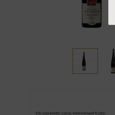
Vin charpenté, corsé, intensément fruité.