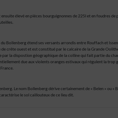
t ensuite élevé en pièces bourguignonnes de 225l et en foudres de
teilles.
e du Bollenberg étend ses versants arrondis entre Rouffach et Isse
igne de crête ouest et est constitué par le calcaire de la Grande Ooli
e par la dispostion géographique de la colline qui fait partie du cha
ellement due aux violents oranges estivaux qui régulent la trop gra
 France.
ollenberg. Le nom Bollenberg dérive certainement de « Belen » ou « Bel
aractérise le sol caillouteux de ce lieu dit.