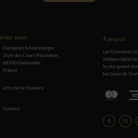
actez-nous
A propos
Domaines Schlumberger
Les Domaines Sc
3 rue des Cours Populaires
Indépendants ne 
68500 Guebwiller
le plus grand do
France
hectares de Gran
Afficher le Numéro
Contact
Facebook
Insta