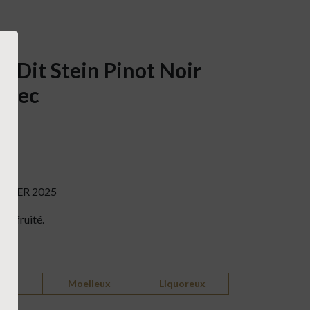
-Dit Stein Pinot Noir
 Sec
LIER 2025
nt fruité.
-sec
Moelleux
Liquoreux