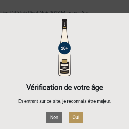
Lieu-Dit Stein Pinot Noir 2018 Magnum - Sec
AOC Alsace Lieu
2018 Magnum -
72,50 €
TTC
COUP DE COEUR DU SOMME
Vérification de votre âge
Vin charpenté, corsé, intenséme
En entrant sur ce site, je reconnais être majeur.
En savoir plus
Non
Oui
Sec
Demi