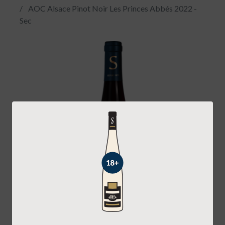
AOC Alsace Pinot Noir Les Princes Abbés 2022 -
Sec